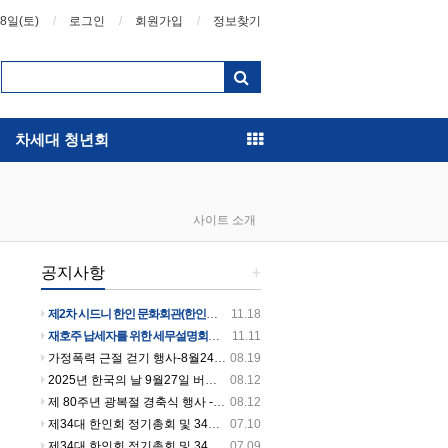
08일(토)
로그인
회원가입
정보찾기
차세대 청년회
사이트 소개
공지사항
+
제2차 시드니 한인 문화회관(한인회관)건립 후원의 날 행사 안내입니다
11.18
재호주 납세자를 위한 세무설명회를 개최합니다
11.11
가정폭력 근절 걷기 행사-8월24일 일요일 오전 9시~10시 30분까지 버우드파크에서 있습니다
08.19
2025년 한국의 날 9월27일 버우드파크에서 열립니다
08.12
제 80주년 광복절 경축식 행사 -셔틀버스 시간 안내
08.12
제34대 한인회 정기총회 및 34대 35대 회장 이취임식날 셔틀버스 운행합니다.
07.10
제34대 한인회 정기총회 및 34대 35대 회장 이취임식 개최!
07.09