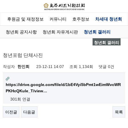
회
후원금 및 재정정보
커뮤니티
호주정보
차세대 청년회
청년회 공지사항
청년회 자유게시판
청년회 갤러리
청년회 갤러리
청년포럼 단체사진
작성자
한인회
23-12-11 14:07
조회
1,134회
댓글
0건
https://drive.google.com/file/d/1bE4Vyi5bPmt1wEimWvcWR
PKHcQKule_T/view…
301회 연결
이전글
다음글
목록