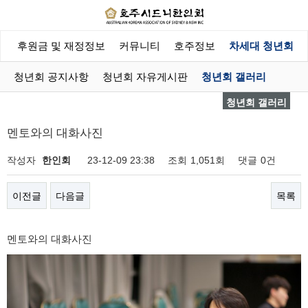
회
후원금 및 재정정보
커뮤니티
호주정보
차세대 청년회
청년회 공지사항
청년회 자유게시판
청년회 갤러리
청년회 갤러리
멘토와의 대화사진
작성자
한인회
23-12-09 23:38
조회
1,051회
댓글
0건
이전글
다음글
목록
멘토와의 대화사진