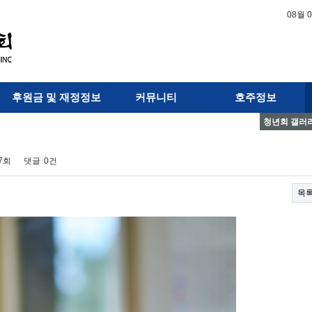
08월 
후원금 및 재정정보
커뮤니티
호주정보
청년회 갤러
47회
댓글
0건
목