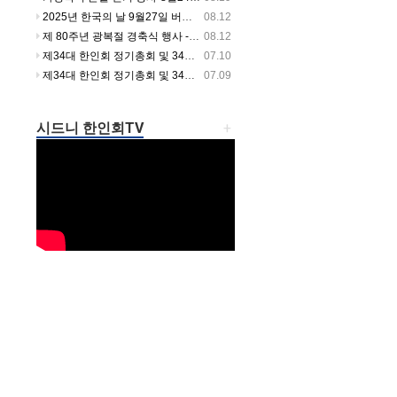
2025년 한국의 날 9월27일 버우드파크에서 열립니다
08.12
제 80주년 광복절 경축식 행사 -셔틀버스 시간 안내
08.12
제34대 한인회 정기총회 및 34대 35대 회장 이취임식날 셔틀버스 운행합니다.
07.10
제34대 한인회 정기총회 및 34대 35대 회장 이취임식 개최!
07.09
시드니 한인회TV
+