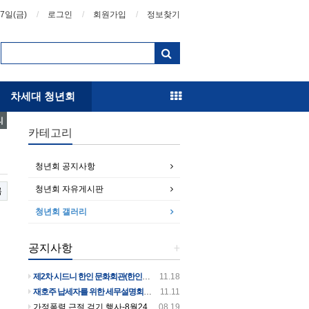
07일(금)
로그인
회원가입
정보찾기
차세대 청년회
리
카테고리
청년회 공지사항
청년회 자유게시판
록
청년회 갤러리
공지사항
+
제2차 시드니 한인 문화회관(한인회관)건립 후원의 날 행사 안내입니다
11.18
재호주 납세자를 위한 세무설명회를 개최합니다
11.11
가정폭력 근절 걷기 행사-8월24일 일요일 오전 9시~10시 30분까지 버우드파크에서 있습니다
08.19