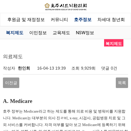
회
후원금 및 재정정보
커뮤니티
호주정보
차세대 청년회
복지제도
이민정보
교육제도
NSW정보
복지제도
의료제도
작성자
한인회
16-04-13 19:39
조회
9,929회
댓글
0건
이전글
목록
A. Medicare
호주 정부는
Medicare라고 하는 제도를 통해 의료 비용 및 병워비를 지원합
니다. Medicare는 대부분의 의사 진ㄹ비, x-ray, 시검사, 공립병원 치료 및 그
외 서비스를 커버합니다. 자격 여부를 알아 보고 Medicare에 등록하기 위해