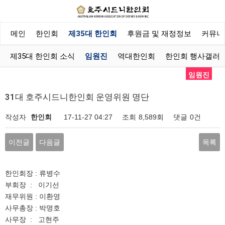
메인
한인회
제35대 한인회
후원금 및 재정정보
커뮤니
제35대 한인회 소식
임원진
역대한인회
한인회 행사갤러
임원진
31대 호주시드니한인회 운영위원 명단
작성자
한인회
17-11-27 04:27
조회
8,589회
댓글
0건
이전글
다음글
목록
한인회장 : 류병수
부회장 : 이기선
재무위원 : 이환영
사무총장 : 박명호
사무장 : 고현주