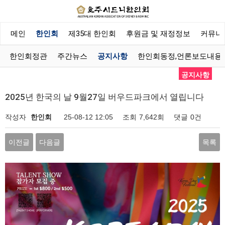
메인
한인회
제35대 한인회
후원금 및 재정정보
커뮤니
한인회정관
주간뉴스
공지사항
한인회동정,언론보도내용
공지사항
2025년 한국의 날 9월27일 버우드파크에서 열립니다
작성자
한인회
25-08-12 12:05
조회
7,642회
댓글
0건
이전글
다음글
목록