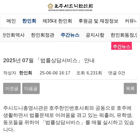
메인
한인회
제35대 한인회
후원금 및 재정정보
커뮤니
한인회역사
한인회정관
주간뉴스
공지사항
한인회동정,
주간뉴스
2025년 07월 「법률상담서비스」 안내
작성자
한인회
25-06-06 16:17
조회
6,231회
댓글
0건
이전글
다음글
목록
주시드니총영사관은 호주한인변호사회와 공동으로 호주에
생활하면서 법률문제로 어려움을 겪고 있는 워홀러, 유학생,
동포들을 위하여 「법률상담서비스」를 매월 실시하고 있습
니다.