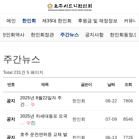
메인
한인회
제35대 한인회
후원금 및 재정정보
커뮤니
한인회역사
한인회정관
주간뉴스
공지사항
한인회동정,
주간뉴스
Total 231건
5 페이지
번호
제목
글쓴이
날짜
조회
2025년 8월22일자 주
공지
한인회
08-22
7806
간…
2025년 차세대동포 모국
공지
한인회
07-09
8546
…
호주 운전면허증 교체 발
공지
한인회
06-13
7725