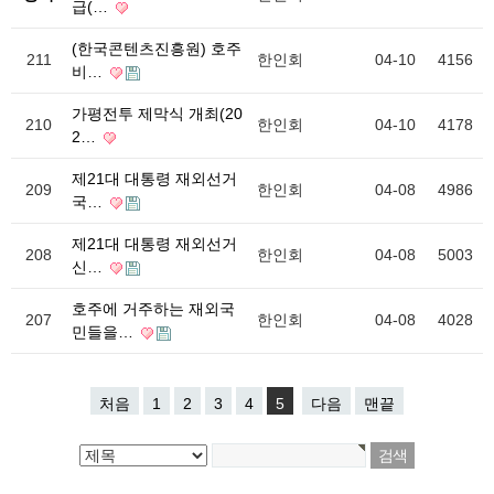
급(…
(한국콘텐츠진흥원) 호주
211
한인회
04-10
4156
비…
가평전투 제막식 개최(20
210
한인회
04-10
4178
2…
제21대 대통령 재외선거
209
한인회
04-08
4986
국…
제21대 대통령 재외선거
208
한인회
04-08
5003
신…
호주에 거주하는 재외국
207
한인회
04-08
4028
민들을…
처음
1
2
3
4
5
다음
맨끝