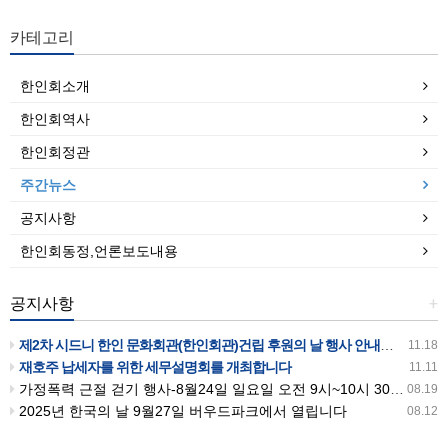
카테고리
한인회소개
한인회역사
한인회정관
주간뉴스
공지사항
한인회동정,언론보도내용
공지사항
+
제2차 시드니 한인 문화회관(한인회관)건립 후원의 날 행사 안내입니다
11.18
재호주 납세자를 위한 세무설명회를 개최합니다
11.11
가정폭력 근절 걷기 행사-8월24일 일요일 오전 9시~10시 30분까지 버우드파크에서 있습니다
08.19
2025년 한국의 날 9월27일 버우드파크에서 열립니다
08.12