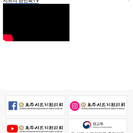
시드니 한인회TV
+