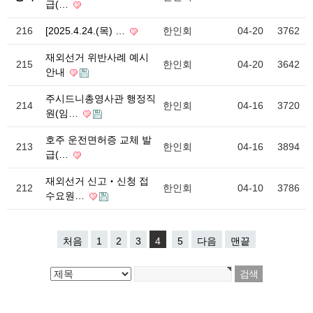
급(…
216
[2025.4.24.(목) …
한인회
04-20
3762
재외선거 위반사례 예시
215
한인회
04-20
3642
안내
주시드니총영사관 행정직
214
한인회
04-16
3720
원(임…
호주 운전면허증 교체 발
213
한인회
04-16
3894
급(…
재외선거 신고‧신청 접
212
한인회
04-10
3786
수요원…
처음
1
2
3
4
5
다음
맨끝