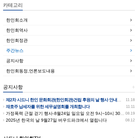
카테고리
한인회소개
한인회역사
한인회정관
주간뉴스
공지사항
한인회동정,언론보도내용
공지사항
+
제2차 시드니 한인 문화회관(한인회관)건립 후원의 날 행사 안내입니다
11.18
재호주 납세자를 위한 세무설명회를 개최합니다
11.11
가정폭력 근절 걷기 행사-8월24일 일요일 오전 9시~10시 30분까지 버우드파크에서 있습니다
08.19
2025년 한국의 날 9월27일 버우드파크에서 열립니다
08.12