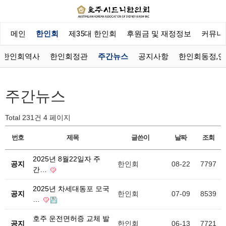
메인
한인회
제35대 한인회
후원금 및 재정정보
커뮤니
한인회역사
한인회정관
주간뉴스
공지사항
한인회동정,
주간뉴스
Total 231건
4 페이지
번호
제목
글쓴이
날짜
조회
2025년 8월22일자 주
공지
한인회
08-22
7797
간…
2025년 차세대동포 모국
공지
한인회
07-09
8539
…
호주 운전면허증 교체 발
공지
한인회
06-13
7721