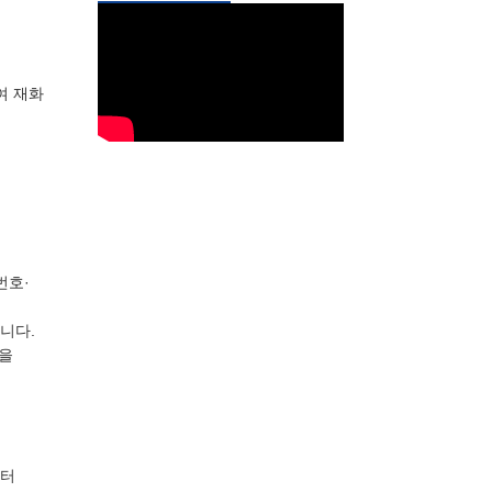
여 재화
번호·
니다.
용을
부터