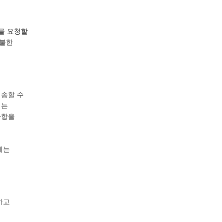
를 요청할
지불한
배송할 수
에는
사항을
에는
하고