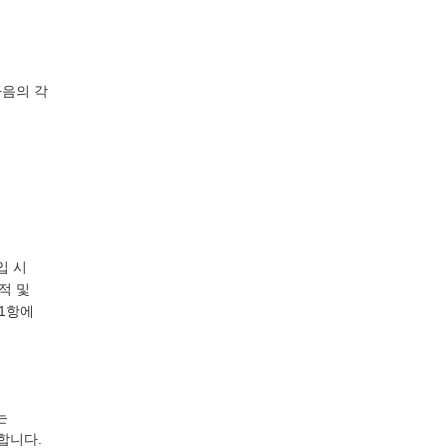
다음의 각
입 시
적 및
1항에
는
합니다.