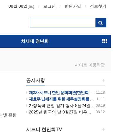
08월 08일(토)
로그인
회원가입
정보찾기
차세대 청년회
사이트 이용약관
공지사항
+
제2차 시드니 한인 문화회관(한인회관)건립 후원의 날 행사 안내입니다
11.18
재호주 납세자를 위한 세무설명회를 개최합니다
11.11
가정폭력 근절 걷기 행사-8월24일 일요일 오전 9시~10시 30분까지 버우드파크에서 있습니다
08.19
2025년 한국의 날 9월27일 버우드파크에서 열립니다
08.12
인터넷 관련
시드니 한인회TV
+