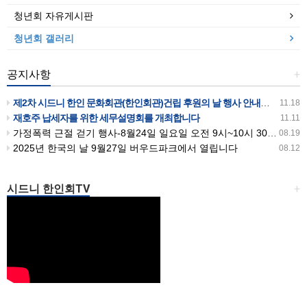
청년회 자유게시판
청년회 갤러리
공지사항
+
제2차 시드니 한인 문화회관(한인회관)건립 후원의 날 행사 안내입니다
11.18
재호주 납세자를 위한 세무설명회를 개최합니다
11.11
가정폭력 근절 걷기 행사-8월24일 일요일 오전 9시~10시 30분까지 버우드파크에서 있습니다
08.19
2025년 한국의 날 9월27일 버우드파크에서 열립니다
08.12
시드니 한인회TV
+