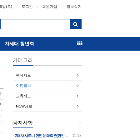
08일(토)
로그인
회원가입
정보찾기
차세대 청년회
카테고리
복지제도
이민정보
9
교육제도
7
NSW정보
1
공지사항
+
제2차 시드니 한인 문화회관(한인회관)건립 후원의 날 행사 안내입니다
11.18