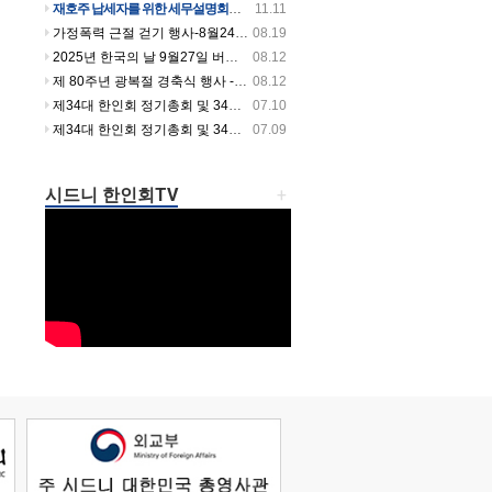
재호주 납세자를 위한 세무설명회를 개최합니다
11.11
가정폭력 근절 걷기 행사-8월24일 일요일 오전 9시~10시 30분까지 버우드파크에서 있습니다
08.19
2025년 한국의 날 9월27일 버우드파크에서 열립니다
08.12
제 80주년 광복절 경축식 행사 -셔틀버스 시간 안내
08.12
제34대 한인회 정기총회 및 34대 35대 회장 이취임식날 셔틀버스 운행합니다.
07.10
제34대 한인회 정기총회 및 34대 35대 회장 이취임식 개최!
07.09
시드니 한인회TV
+