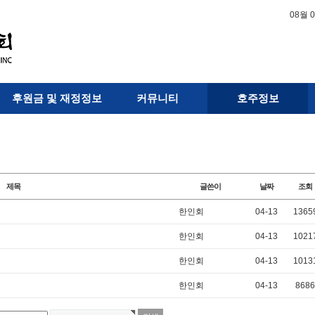
08월 
후원금 및 재정정보
커뮤니티
호주정보
제목
글쓴이
날짜
조회
한인회
04-13
1365
한인회
04-13
1021
한인회
04-13
1013
한인회
04-13
8686