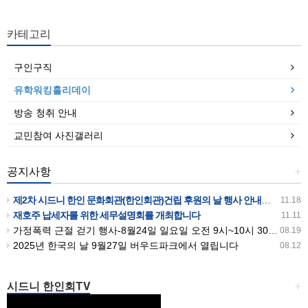
카테고리
구인구직
유학워킹홀리데이
방송 청취 안내
교민참여 사진갤러리
공지사항
+
제2차 시드니 한인 문화회관(한인회관)건립 후원의 날 행사 안내입니다
11.18
재호주 납세자를 위한 세무설명회를 개최합니다
11.11
가정폭력 근절 걷기 행사-8월24일 일요일 오전 9시~10시 30분까지 버우드파크에서 있습니다
08.19
2025년 한국의 날 9월27일 버우드파크에서 열립니다
08.12
시드니 한인회TV
+