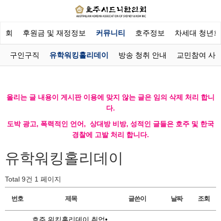
한인회
후원금 및 재정정보
커뮤니티
호주정보
차세대 청년회
구인구직
유학워킹홀리데이
방송 청취 안내
교민참여 사
올리는 글 내용이 게시판 이용에 맞지 않는 글은 임의 삭제 처리 합니
다.
도박 광고, 폭력적인 언어, 상대방 비방, 성적인 글들은 호주 및 한국
경찰에 고발 처리 합니다.
유학워킹홀리데이
Total 9건
1 페이지
번호
제목
글쓴이
날짜
조회
호주 워킹홀리데이 취업•