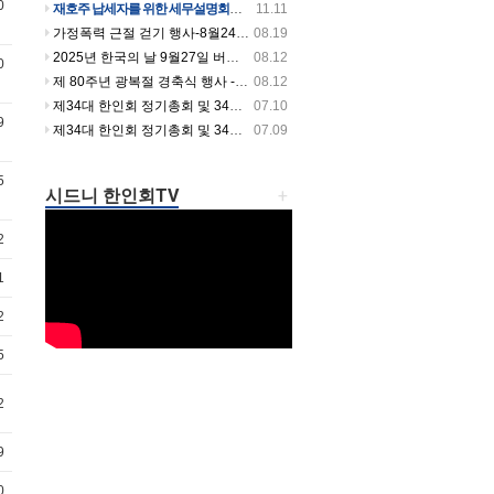
0
재호주 납세자를 위한 세무설명회를 개최합니다
11.11
가정폭력 근절 걷기 행사-8월24일 일요일 오전 9시~10시 30분까지 버우드파크에서 있습니다
08.19
2025년 한국의 날 9월27일 버우드파크에서 열립니다
08.12
0
제 80주년 광복절 경축식 행사 -셔틀버스 시간 안내
08.12
제34대 한인회 정기총회 및 34대 35대 회장 이취임식날 셔틀버스 운행합니다.
07.10
9
제34대 한인회 정기총회 및 34대 35대 회장 이취임식 개최!
07.09
5
시드니 한인회TV
+
2
1
2
5
2
9
0