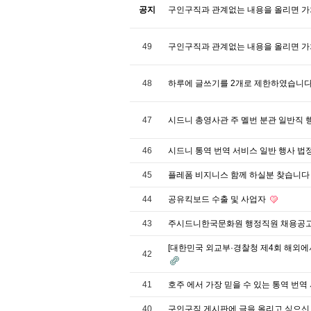
공지
구인구직과 관계없는 내용을 올리면 가
49
구인구직과 관계없는 내용을 올리면 가
48
하루에 글쓰기를 2개로 제한하였습니다
47
시드니 총영사관 주 멜번 분관 일반직
46
시드니 통역 번역 서비스 일반 행사 법
45
플레폼 비지니스 함께 하실분 찾습니
44
공유킥보드 수출 및 사업자
43
주시드니한국문화원 행정직원 채용공
[대한민국 외교부·경찰청 제4회 해외에서
42
41
호주 에서 가장 믿을 수 있는 통역 번역
40
구인구직 게시판에 글을 올리고 싶으신