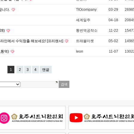
합니다.
TIOcompany
03-29
2698
세계일주
04-18
2084
28)
통번역공작소
11-22
1547
라인에서 수익창출 해보세요! [프리랜서]
트래블마켓
05-02
1496
,통역)
leon
11-07
1302
1
2
3
4
맨끝