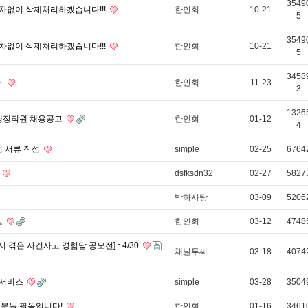
3549
차없이 삭제처리하겠습니다!!!
한인회
10-21
5
3549
차없이 삭제처리하겠습니다!!!
한인회
10-21
5
3458
.
한인회
11-23
3
1326
 행정직원 채용공고
한인회
01-12
4
정 서류 작성
simple
02-25
6764
다
dsfksdn32
02-27
5827
박하사탕
03-09
5206
고
한인회
03-12
4748
 겪은 사건사고 경험담 공모전] ~4/30
채널투씨
03-18
4074
 서비스
simple
03-28
3504
 분들 필독입니다!
한인회
01-16
3461