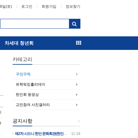
08일(토)
로그인
회원가입
정보찾기
차세대 청년회
카테고리
구인구직
유학워킹홀리데이
한인회 동영상
교민참여 사진갤러리
0
공지사항
+
9
제2차 시드니 한인 문화회관(한인회관)건립 후원의 날 행사 안내입니다
11.18