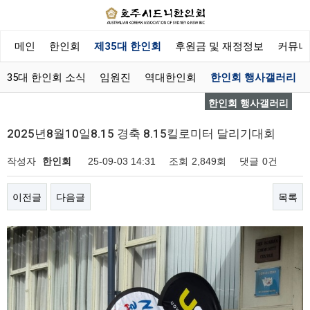
메인
한인회
제35대 한인회
후원금 및 재정정보
커뮤니
제35대 한인회 소식
임원진
역대한인회
한인회 행사갤러리
한인회 행사갤러리
2025년8월10일8.15 경축 8.15킬로미터 달리기대회
작성자
한인회
25-09-03 14:31
조회
2,849회
댓글
0건
이전글
다음글
목록