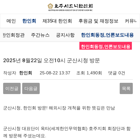
메인
한인회
제35대 한인회
후원금 및 재정정보
커뮤니
한인회정관
주간뉴스
공지사항
한인회동정,언론보도내용
한인회동정,언론보도내용
2025년 8월22일 오전10시 군산시청 방문
작성자
한인회
25-08-22 13:37
조회
1,490회
댓글
0건
이전글
다음글
목록
군산시청, 한인회 방문! 해외시장 개척을 위한 뜻깊은 만남
군산시청 대표단이 옥타(세계한인무역협회) 호주지회 회장단과 함
께 방문해 주셨는데요.