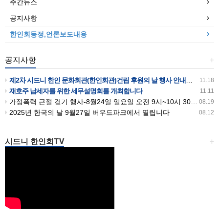
주간뉴스
공지사항
한인회동정,언론보도내용
공지사항
+
제2차 시드니 한인 문화회관(한인회관)건립 후원의 날 행사 안내입니다
11.18
재호주 납세자를 위한 세무설명회를 개최합니다
11.11
가정폭력 근절 걷기 행사-8월24일 일요일 오전 9시~10시 30분까지 버우드파크에서 있습니다
08.19
2025년 한국의 날 9월27일 버우드파크에서 열립니다
08.12
시드니 한인회TV
+