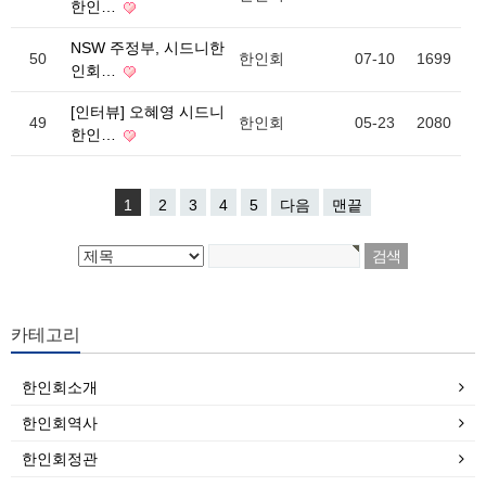
한인…
NSW 주정부, 시드니한
50
한인회
07-10
1699
인회…
[인터뷰] 오혜영 시드니
49
한인회
05-23
2080
한인…
1
2
3
4
5
다음
맨끝
카테고리
한인회소개
한인회역사
한인회정관