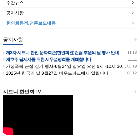
주간뉴스
공지사항
한인회동정,언론보도내용
공지사항
+
제2차 시드니 한인 문화회관(한인회관)건립 후원의 날 행사 안내입니다
11.18
재호주 납세자를 위한 세무설명회를 개최합니다
11.11
가정폭력 근절 걷기 행사-8월24일 일요일 오전 9시~10시 30분까지 버우드파크에서 있습니다
08.19
2025년 한국의 날 9월27일 버우드파크에서 열립니다
08.12
시드니 한인회TV
+