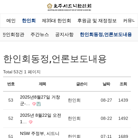
메인
한인회
제35대 한인회
후원금 및 재정정보
커뮤니
한인회정관
주간뉴스
공지사항
한인회동정,언론보도내용
한인회동정,언론보도내용
Total 53건
1 페이지
번호
제목
글쓴이
날짜
조회
2025년8월27일 거창
53
한인회
08-27
1439
군-…
2025년 8월22일 오전
52
한인회
08-22
1492
1…
NSW 주정부, 시드니
51
한인회
07-11
1689