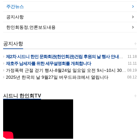
주간뉴스
공지사항
한인회동정,언론보도내용
공지사항
+
제2차 시드니 한인 문화회관(한인회관)건립 후원의 날 행사 안내입니다
11.18
재호주 납세자를 위한 세무설명회를 개최합니다
11.11
가정폭력 근절 걷기 행사-8월24일 일요일 오전 9시~10시 30분까지 버우드파크에서 있습니다
08.19
2025년 한국의 날 9월27일 버우드파크에서 열립니다
08.12
시드니 한인회TV
+