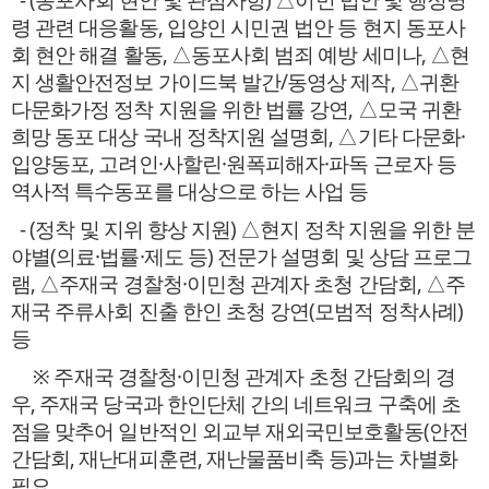
령 관련 대응활동, 입양인 시민권 법안 등 현지 동포사
회 현안 해결 활동, △동포사회 범죄 예방 세미나, △현
지 생활안전정보 가이드북 발간/동영상 제작, △귀환
다문화가정 정착 지원을 위한 법률 강연, △모국 귀환
희망 동포 대상 국내 정착지원 설명회, △기타 다문화·
입양동포, 고려인·사할린·원폭피해자·파독 근로자 등
역사적 특수동포를 대상으로 하는 사업 등
- (정착 및 지위 향상 지원) △현지 정착 지원을 위한 분
야별(의료·법률·제도 등) 전문가 설명회 및 상담 프로그
램, △주재국 경찰청·이민청 관계자 초청 간담회, △주
재국 주류사회 진출 한인 초청 강연(모범적 정착사례)
등
※ 주재국 경찰청·이민청 관계자 초청 간담회의 경
우, 주재국 당국과 한인단체 간의 네트워크 구축에 초
점을 맞추어 일반적인 외교부 재외국민보호활동(안전
간담회, 재난대피훈련, 재난물품비축 등)과는 차별화
필요