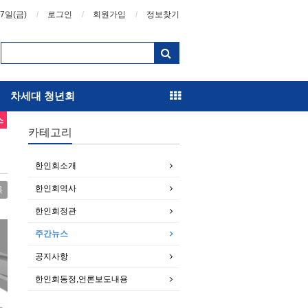
07일(금)
로그인
회원가입
정보찾기
차세대 청년회
스
카테고리
한인회소개
한인회역사
록
한인회정관
주간뉴스
공지사항
한인회동정,언론보도내용