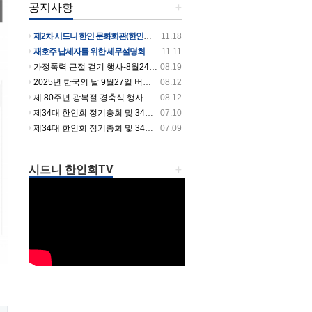
공지사항
+
제2차 시드니 한인 문화회관(한인회관)건립 후원의 날 행사 안내입니다
11.18
재호주 납세자를 위한 세무설명회를 개최합니다
11.11
가정폭력 근절 걷기 행사-8월24일 일요일 오전 9시~10시 30분까지 버우드파크에서 있습니다
08.19
2025년 한국의 날 9월27일 버우드파크에서 열립니다
08.12
제 80주년 광복절 경축식 행사 -셔틀버스 시간 안내
08.12
제34대 한인회 정기총회 및 34대 35대 회장 이취임식날 셔틀버스 운행합니다.
07.10
제34대 한인회 정기총회 및 34대 35대 회장 이취임식 개최!
07.09
시드니 한인회TV
+