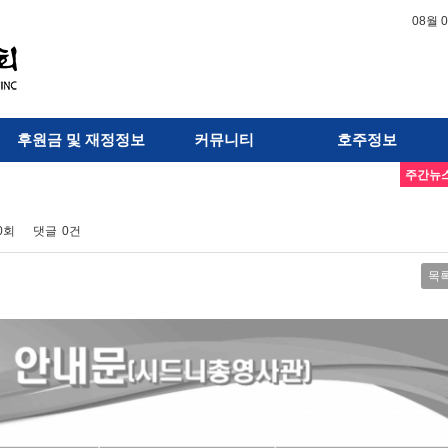
08월 
후원금 및 재정정보
커뮤니티
호주정보
주간뉴
70회
댓글
0건
목